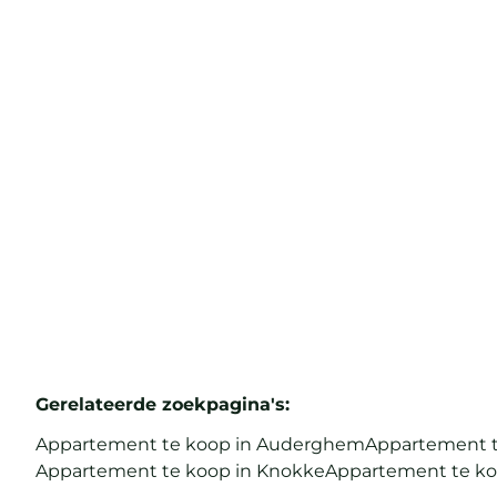
renoveren
8300 Knokke
(ref.
41
)
Verkocht
2
1
77
m²
Gerelateerde zoekpagina's
:
Appartement te koop in Auderghem
Appartement t
Appartement te koop in Knokke
Appartement te ko