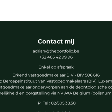
Contact mij
adrian@theportfolio.be
+32 485 42 99 96
Enkel op afspraak
Erkend vastgoedmakelaar BIV - BIV 506.616
: Beroepsinstituut van Vastgoedmakelaars (BIV), Luxem
astgoedmakelaar onderworpen aan
de deontologische co
lijkheid en borgstelling via NV AXA Belgium (polisnum
IPI Tel : 02/505.38.50