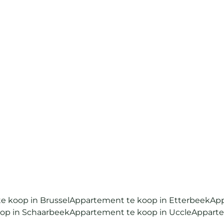
renoveren
1040 Etterbeek
(ref.
32
)
Verkocht
2
2
178
m²
e koop in Brussel
Appartement te koop in Etterbeek
App
op in Schaarbeek
Appartement te koop in Uccle
Apparte