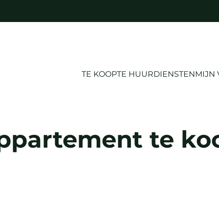
TE KOOP
TE HUUR
DIENSTEN
MIJN
ppartement te ko
VERKOCHT