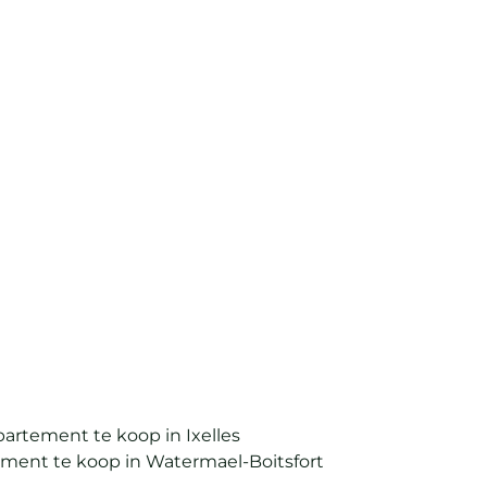
grote terras, volledig gerenoveerd
1180 Uccle
(ref.
51
)
Verkocht
2
1
109
m²
artement te koop in Ixelles
ment te koop in Watermael-Boitsfort