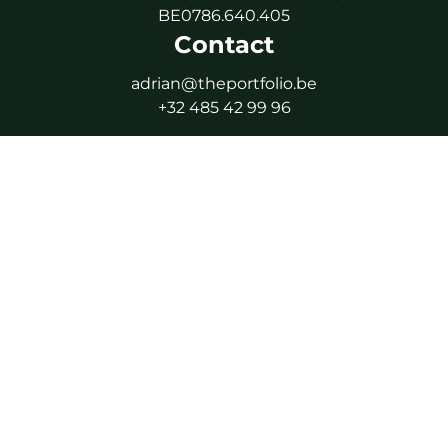
BE0786.640.405
Contact
adrian@theportfolio.be
+32 485 42 99 96
Uniquement sur rendez-vous
Suivez-moi
Facebook
Instagram
LinkedIn
WhatsApp
Agent immobilier intermédiaire agréé IPI - IPI 506.616
Autorité de surveillance : Institut Professionnel des
Agents Immobiliers (IPI), Rue du Luxembourg 16B, 1000
Bruxelles
En tant qu’agent immobilier intermédiaire agréé,
soumis au code de déontologie de l’IPI.