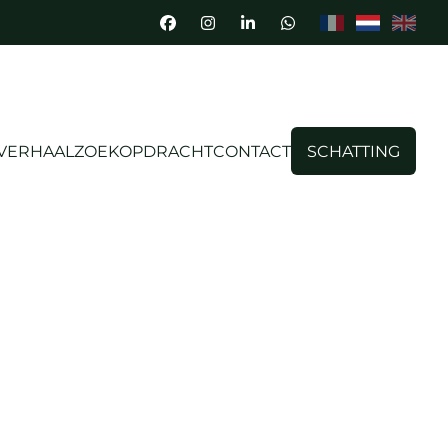
 VERHAAL
ZOEKOPDRACHT
CONTACT
SCHATTING
 Disclaimer en de eventuele gebruiksvoorwaarden,
dachtig.