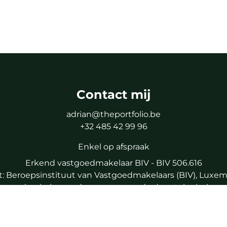
Contact mij
adrian@theportfolio.be
+32 485 42 99 96
Enkel op afspraak
Erkend vastgoedmakelaar BIV - BIV 506.616
: Beroepsinstituut van Vastgoedmakelaars (BIV), Luxem
astgoedmakelaar onderworpen aan
de deontologische co
lijkheid en borgstelling via NV AXA Belgium (polisnum
IPI Tel : 02/505.38.50