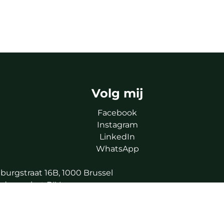
Volg mij
Facebook
Instagram
LinkedIn
WhatsApp
burgstraat 16B, 1000 Brussel
de van het BIV
.
mer 730.390.160).