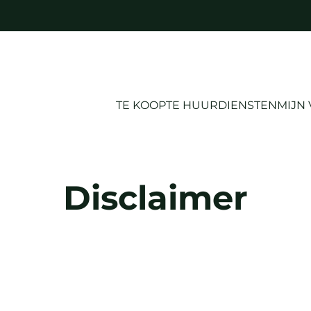
TE KOOP
TE HUUR
DIENSTEN
MIJN
Disclaimer
erstrekte informatie te gebruiken, stemt u in met deze
 Privacy Statement en de Cookie Policy. Lees deze aan