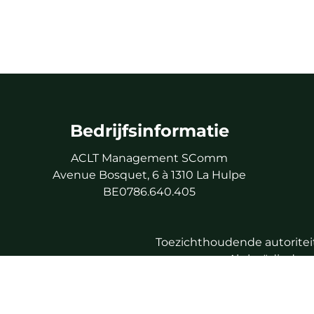
Bedrijfsinformatie
ACLT Management SComm
Avenue Bosquet, 6 à 1310 La Hulpe
BE0786.640.405
Toezichthoudende autoriteit
Als beëdigd v
Beroepsaansprake