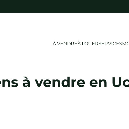
À VENDRE
À LOUER
SERVICES
MO
ens à vendre en Uc
VENDU