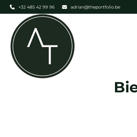
Aller au contenu principal
+32 485 42 99 96
adrian@theportfolio.be
Bi
OPTION