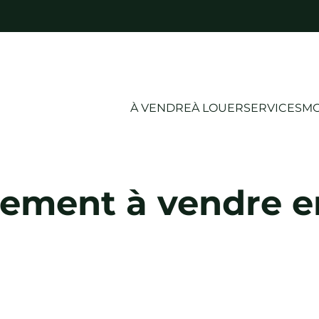
À VENDRE
À LOUER
SERVICES
MO
ement à vendre e
VENDU