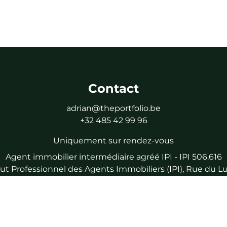
Contact
adrian@theportfolio.be
+32 485 42 99 96
Uniquement sur rendez-vous
Agent immobilier intermédiaire agréé IPI - IPI 506.616
titut Professionnel des Agents Immobiliers (IPI), Rue du
 immobilier intermédiaire agréé, soumis au code de déon
nnelle et caution via NV AXA Belgium (numéro de police 
IPI Tel : 02/505.38.50