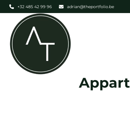
Aller au contenu principal
+32 485 42 99 96
adrian@theportfolio.be
Appart
VENDU