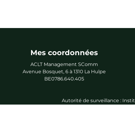
Mes coordonnées
ACLT Management SComm
Avenue Bosquet, 6 à 1310 La Hulpe
BE0786.640.405
Autorité de surveillance : Ins
En tant qu’agent
RC professio