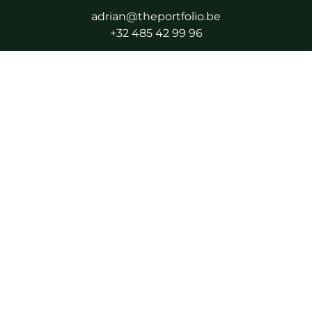
adrian@theportfolio.be
+32 485 42 99 96
Enkel op afspraak
Volg mij
Facebook
Instagram
LinkedIn
WhatsApp
Erkend vastgoedmakelaar BIV - BIV 506.616
Toezichthoudende autoriteit: Beroepsinstituut van
Vastgoedmakelaars (BIV), Luxemburgstraat 16B, 1000
Brussel
Als beëdigd vastgoedmakelaar onderworpen aan
de
deontologische code van het BIV
.
Beroepsaansprakelijkheid en borgstelling via NV AXA
Belgium (polisnummer 730.390.160).