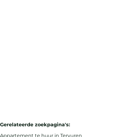
Appartement
3080 Tervuren
(ref.
105
)
Verhuurd
2
1
93
m²
1
Gerelateerde zoekpagina's
:
Appartement te huur in Tervuren