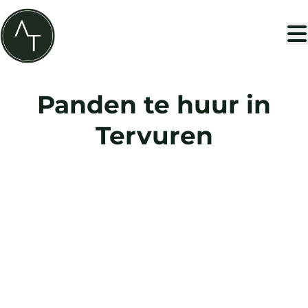
Ga naar hoofdinhoud
Panden te huur in
Tervuren
VERHUURD