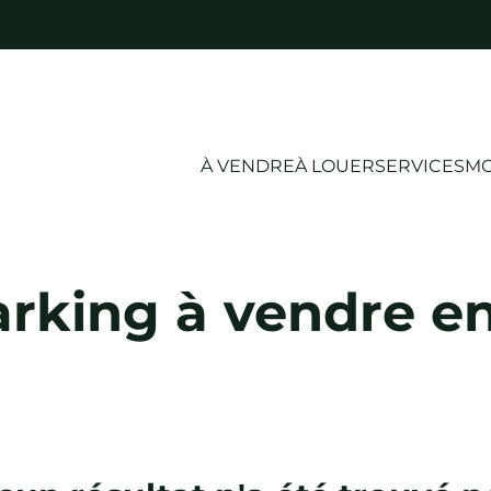
À VENDRE
À LOUER
SERVICES
MO
rking à vendre e