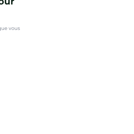
our
 que vous