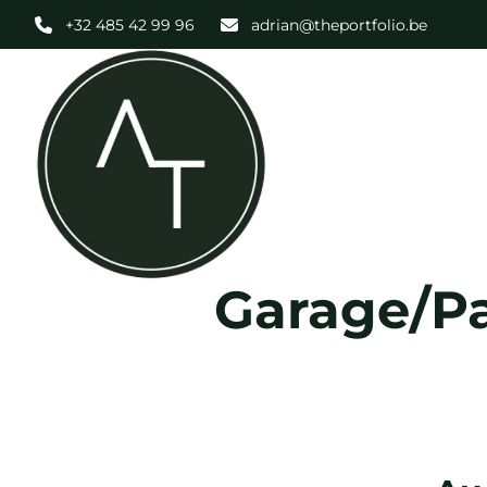
Aller au contenu principal
+32 485 42 99 96
adrian@theportfolio.be
Garage/Pa