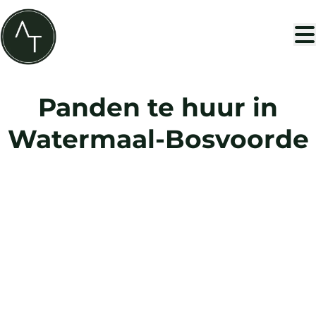
Ga naar hoofdinhoud
Panden te huur in
Watermaal-Bosvoorde
VERHUURD