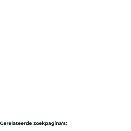
Joli Bois / App. 2sl +/- 107m² gerenoveerd met
terras
1410 Waterloo
(ref.
109
)
Verhuurd
2
1
107
m²
Gerelateerde zoekpagina's
: