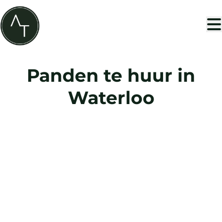
Ga naar hoofdinhoud
Panden te huur in
Waterloo
VERHUURD