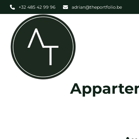
Aller au contenu principal
+32 485 42 99 96
adrian@theportfolio.be
Apparte