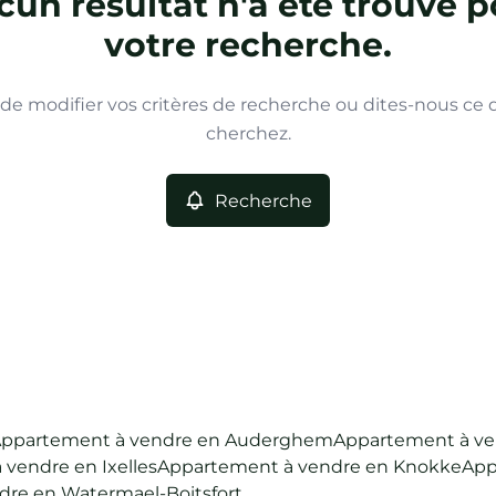
un résultat n'a été trouvé p
votre recherche.
de modifier vos critères de recherche ou dites-nous ce
cherchez.
Recherche
ppartement à vendre en Auderghem
Appartement à ve
vendre en Ixelles
Appartement à vendre en Knokke
App
re en Watermael-Boitsfort