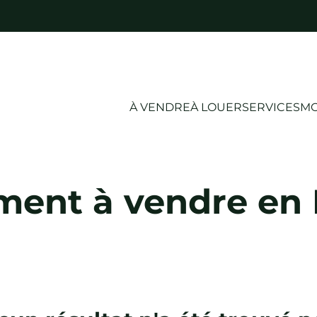
À VENDRE
À LOUER
SERVICES
MO
ment à vendre en 