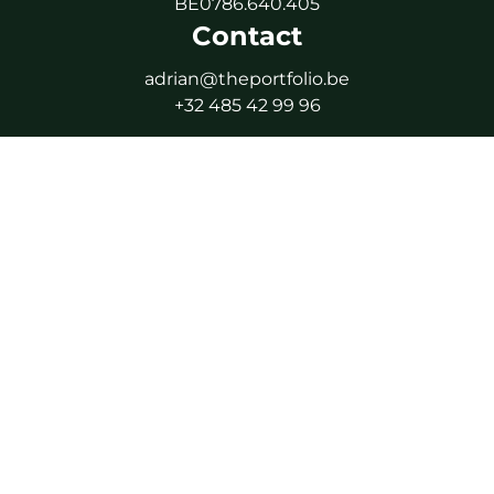
BE0786.640.405
Contact
adrian@theportfolio.be
+32 485 42 99 96
Uniquement sur rendez-vous
Suivez-moi
Facebook
Instagram
LinkedIn
WhatsApp
Agent immobilier intermédiaire agréé IPI - IPI 506.616
Autorité de surveillance : Institut Professionnel des
Agents Immobiliers (IPI), Rue du Luxembourg 16B, 1000
Bruxelles
En tant qu’agent immobilier intermédiaire agréé,
soumis au code de déontologie de l’IPI.
RC professionnelle et caution via NV AXA Belgium