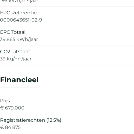
195 kWh/m² jaar
EPC Referentie
0000643651-02-9
EPC Totaal
39.865 kWh/jaar
CO2 uitstoot
39 kg/m²/jaar
Financieel
Prijs
€ 679.000
Registratierechten (12.5%)
€ 84.875