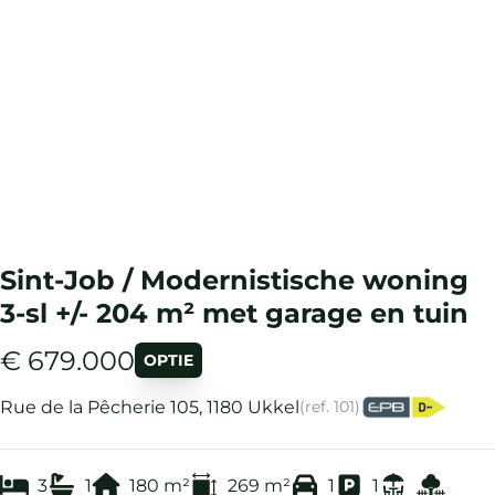
Sint-Job / Modernistische woning
3-sl +/- 204 m² met garage en tuin
€ 679.000
OPTIE
Rue de la Pêcherie 105, 1180 Ukkel
(ref.
101
)
3
1
180
m²
269
m²
1
1