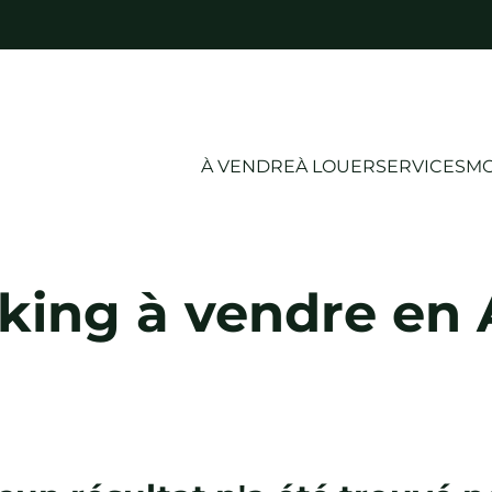
À VENDRE
À LOUER
SERVICES
MO
king à vendre e