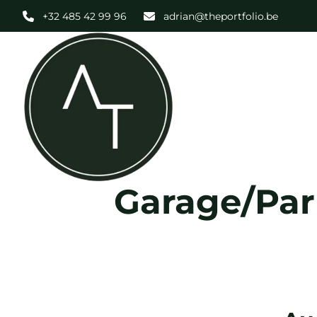
Aller au contenu principal
+32 485 42 99 96
adrian@theportfolio.be
Garage/Par