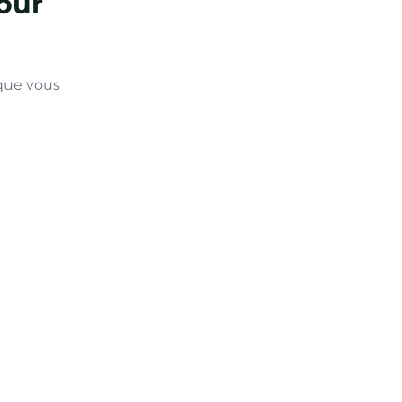
our
 que vous