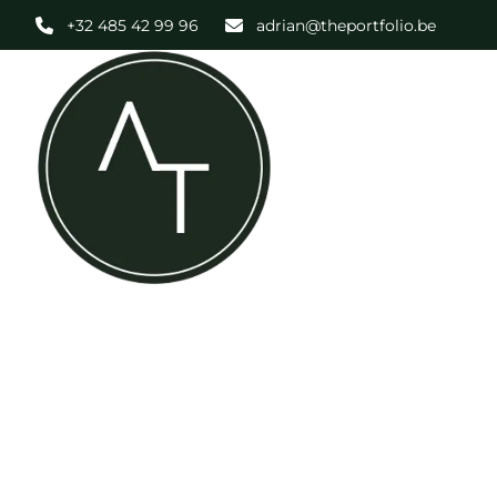
Aller au contenu principal
+32 485 42 99 96
adrian@theportfolio.be
NOUVEAU