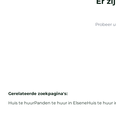
Er z
Probeer u
Gerelateerde zoekpagina's
:
Huis te huur
Panden te huur in Elsene
Huis te huur i