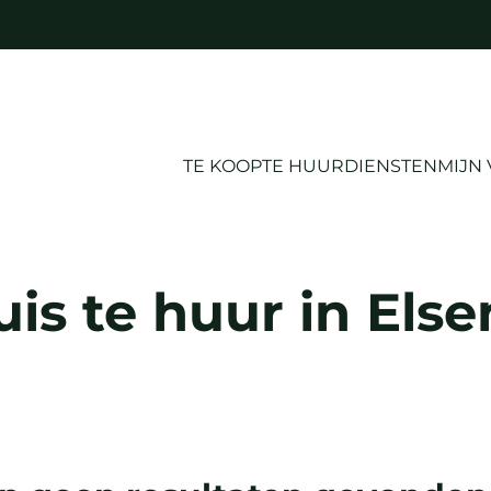
TE KOOP
TE HUUR
DIENSTEN
MIJN
is te huur in Els