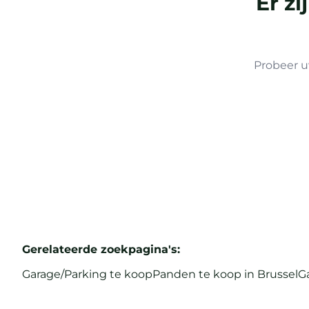
Er z
Probeer u
Gerelateerde zoekpagina's
:
Garage/Parking te koop
Panden te koop in Brussel
G