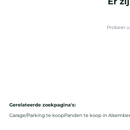
Er z
Probeer u
Gerelateerde zoekpagina's
:
Garage/Parking te koop
Panden te koop in Alsembe